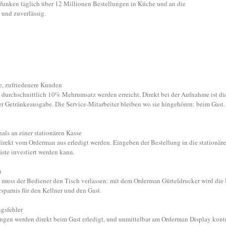
funken täglich über 12 Millionen Bestellungen in Küche und an die
 und zuverlässig.
e, zufriedenere Kunden
durchschnittlich 10% Mehrumsatz werden erreicht. Direkt bei der Aufnahme ist die
der Getränkeausgabe. Die Service-Mitarbeiter bleiben wo sie hingehören: beim Gast. 
als an einer stationären Kasse
rekt vom Orderman aus erledigt werden. Eingeben der Bestellung in die stationäre 
äste investiert werden kann.
h
 muss der Bediener den Tisch verlassen: mit dem Orderman Gürteldrucker wird die
rsparnis für den Kellner und den Gast.
gsfehler
ngen werden direkt beim Gast erledigt, und unmittelbar am Orderman Display kontro