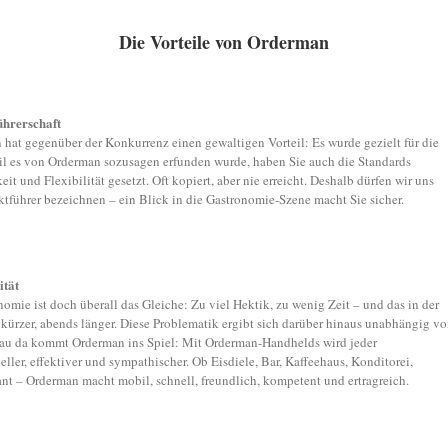
Die Vorteile von Orderman
hrerschaft
at gegenüber der Konkurrenz einen gewaltigen Vorteil: Es wurde gezielt für die
l es von Orderman sozusagen erfunden wurde, haben Sie auch die Standards
it und Flexibilität gesetzt. Oft kopiert, aber nie erreicht. Deshalb dürfen wir uns
tführer bezeichnen – ein Blick in die Gastronomie-Szene macht Sie sicher.
ität
mie ist doch überall das Gleiche: Zu viel Hektik, zu wenig Zeit – und das in der
kürzer, abends länger. Diese Problematik ergibt sich darüber hinaus unabhängig v
nau da kommt Orderman ins Spiel: Mit Orderman-Handhelds wird jeder
ller, effektiver und sympathischer. Ob Eisdiele, Bar, Kaffeehaus, Konditorei,
nt – Orderman macht mobil, schnell, freundlich, kompetent und ertragreich.