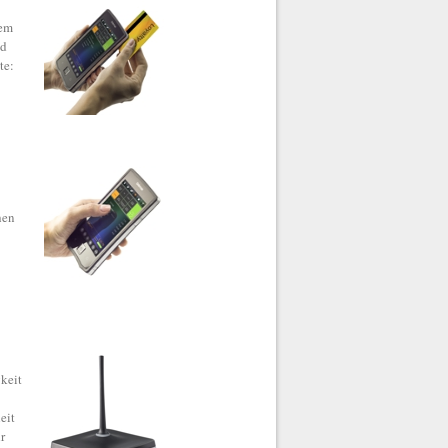
nem
nd
te:
hen
keit
eit
r