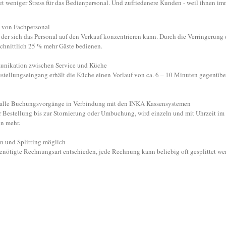
et weniger Stress für das Bedienpersonal. Und zufriedenere Kunden - weil ihnen im
z von Fachpersonal
n der sich das Personal auf den Verkauf konzentrieren kann. Durch die Verringerung
chnittlich 25 % mehr Gäste bedienen.
unikation zwischen Service und Küche
estellungseingang erhält die Küche einen Vorlauf von ca. 6 – 10 Minuten gegenüb
r alle Buchungsvorgänge in Verbindung mit den INKA Kassensystemen
Bestellung bis zur Stornierung oder Umbuchung, wird einzeln und mit Uhrzeit im 
n mehr.
n und Splitting möglich
benötigte Rechnungsart entschieden, jede Rechnung kann beliebig oft gesplittet we