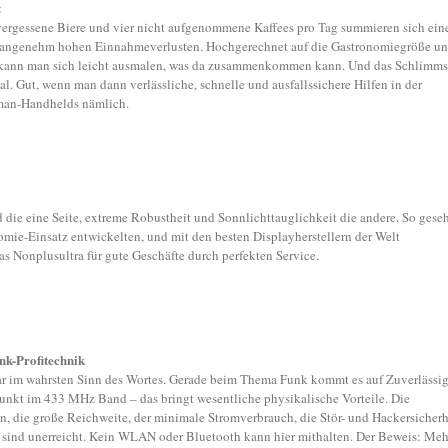
t
i vergessene Biere und vier nicht aufgenommene Kaffees pro Tag summieren sich ei
unangenehm hohen Einnahmeverlusten. Hochgerechnet auf die Gastronomiegröße u
 kann man sich leicht ausmalen, was da zusammenkommen kann. Und das Schlimms
l. Gut, wenn man dann verlässliche, schnelle und ausfallssichere Hilfen in der
rman-Handhelds nämlich.
 die eine Seite, extreme Robustheit und Sonnlichttauglichkeit die andere. So gese
nomie-Einsatz entwickelten, und mit den besten Displayherstellern der Welt
s Nonplusultra für gute Geschäfte durch perfekten Service.
nk-Profitechnik
ar im wahrsten Sinn des Wortes. Gerade beim Thema Funk kommt es auf Zuverlässig
 funkt im 433 MHz Band – das bringt wesentliche physikalische Vorteile. Die
n, die große Reichweite, der minimale Stromverbrauch, die Stör- und Hackersicherh
t sind unerreicht. Kein WLAN oder Bluetooth kann hier mithalten. Der Beweis: Meh