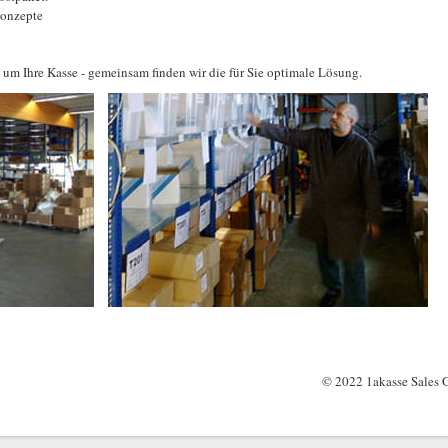
konzepte
 um Ihre Kasse - gemeinsam finden wir die für Sie optimale Lösung.
© 2022 1akasse Sales G