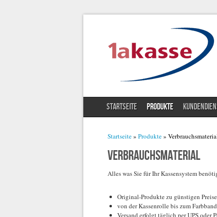
STARTSEITE
PRODUKTE
KUNDENDIEN
Sie sind hier
Startseite
»
Produkte
» Verbrauchsmateria
Verbrauchsmaterial
Alles was Sie für Ihr Kassensystem benöt
Original-Produkte zu günstigen Preise
von der Kassenrolle bis zum Farbband 
Versand erfolgt täglich per UPS oder P